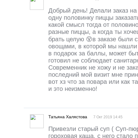
Добрый день! Делали заказ на 
одну половинку пиццы заказать
какой смысл тогда от половино
разные пиццы, а когда ты хоче
брать целую 😵в заказе были 
овощами, в которой мы нашли 
в подарок за баллы, может быт
готовил не соблюдает санитар
Современник не хожу и не зака
последний мой визит мне при
вот хз что за повара или как та
и это неизменно!
Татьяна Халястова
7 Окт 2019 14:45
Привезли старый суп ( Суп-пюр
гороховая каша. с него стало 