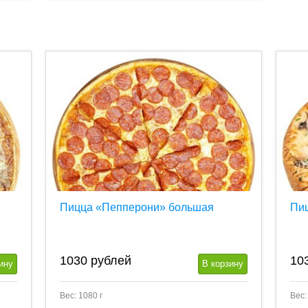
Пицца «Пепперони» большая
Пи
1030
рублей
10
ину
В корзину
Вес: 1080 г
Вес: