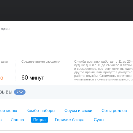
 один
тавки
Среднее время ожидания
Служба доставки работает с 11 до 23 
будние дни и с 11 до 24 часов в пятни
и воскресенье, поэтому, если вы сдел
другое время, вам придется дождатьс
работы службы. Стоимость напитков 
60
но
минут
учитывается в сумме минимального з
зывы
752
кое меню
Комбо-наборы
Соусы и снэки
Сеты роллов
а
Лапша
Пицца
Горячие блюда
Супы