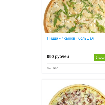
Пицца «7 сыров» большая
990
рублей
В корз
Вес: 970 г