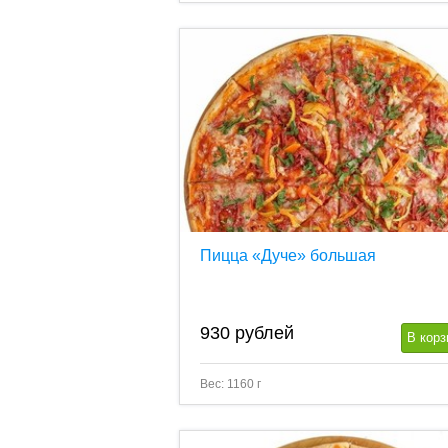
Пицца «Дуче» большая
930
рублей
В корз
Вес: 1160 г