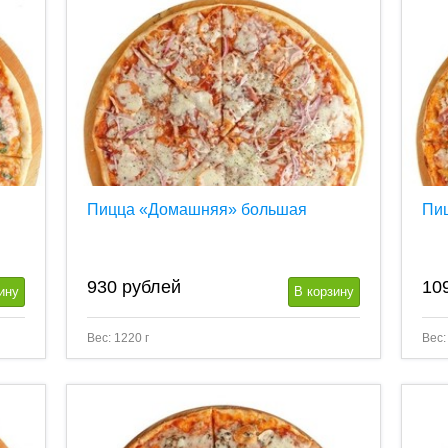
Пицца «Домашняя» большая
Пи
930
рублей
10
ину
В корзину
Вес: 1220 г
Вес: