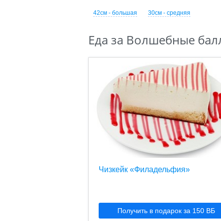
42см - большая
30см - средняя
Еда за Волшебные бал
Чизкейк «Филадельфия»
Получить в подарок за 150 ВБ