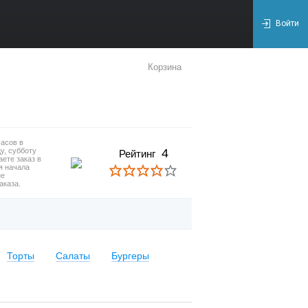
Войти
Корзина
часов в
цу, субботу
4
Рейтинг
аете заказ в
я начала
не
аказа.
Торты
Салаты
Бургеры