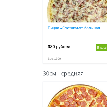
Пицца «Охотничья» большая
980
рублей
В корз
Вес: 1300 г
30см - средняя