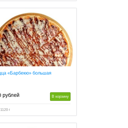
цца «Барбекю» большая
0
рублей
В корзину
 1120 г