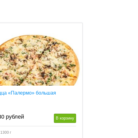
цца «Палермо» большая
30
рублей
В корзину
 1300 г