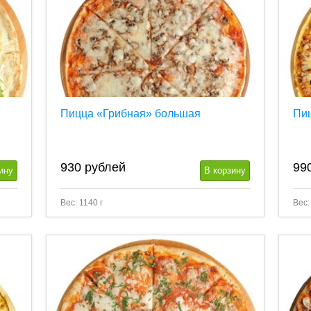
Пицца «Грибная» большая
Пи
930
рублей
99
ину
В корзину
Вес: 1140 г
Вес: