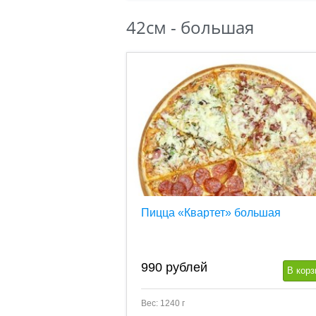
42см - большая
Пицца «Квартет» большая
990
рублей
В корз
Вес: 1240 г