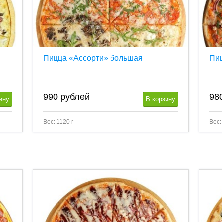
Пицца «Ассорти» большая
Пи
990
рублей
98
ину
В корзину
Вес: 1120 г
Вес: