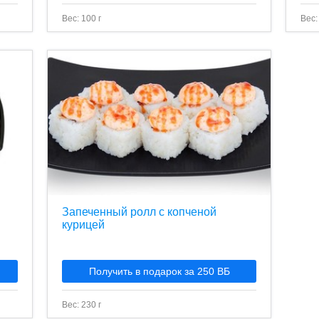
Вес: 100 г
Вес:
Запеченный ролл с копченой
курицей
Получить в подарок за 250 ВБ
Вес: 230 г