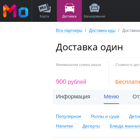
Карта
Доставка
Бронирование
Все партнеры
Доставка еды
Доставка
Доставка один
Минимальная сумма заказа
Стоимость дос
900
рублей
Бесплат
Информация
Меню
От
Популярное
Роллы и суши
Детс
Напитки
Десерты
Блюда мангал