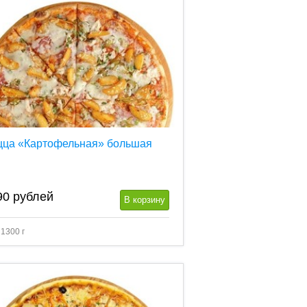
цца «Картофельная» большая
90
рублей
В корзину
 1300 г