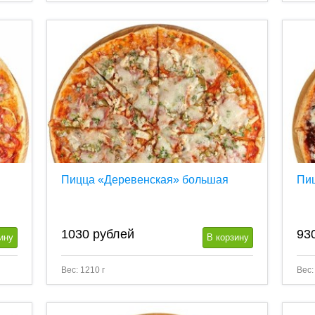
Пицца «Деревенская» большая
Пи
1030
рублей
93
ину
В корзину
Вес: 1210 г
Вес: