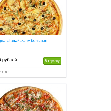
цца «Гавайская» большая
0
рублей
В корзину
 1150 г