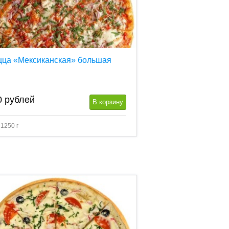
цца «Мексиканская» большая
0
рублей
В корзину
 1250 г